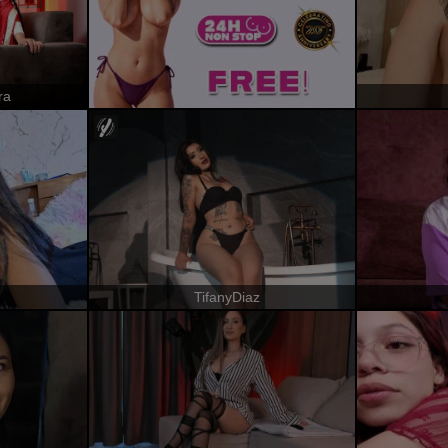
ra
TifanyDiaz