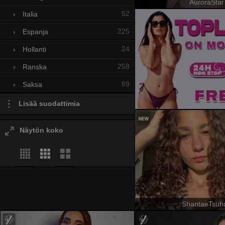
AuroraStar
52
›
Italia
225
›
Espanja
24
›
Hollanti
258
›
Ranska
69
›
Saksa
Lisää suodattimia
Näytön koko
ShantaeTsuh