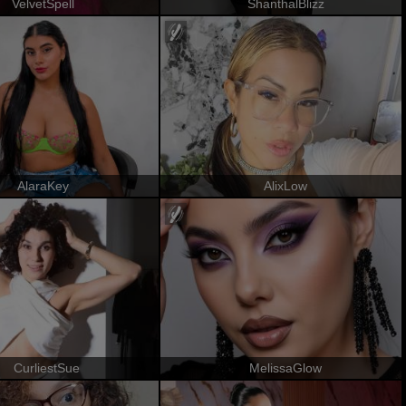
VelvetSpell
ShanthalBlizz
AlaraKey
AlixLow
CurliestSue
MelissaGlow