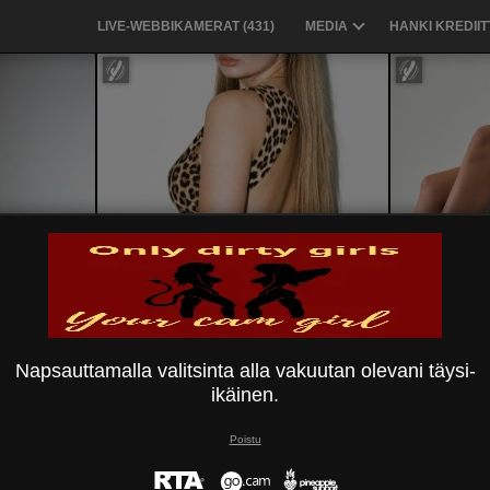
LIVE-WEBBIKAMERAT (
431
)
MEDIA
HANKI KREDII
ty
Destinis
Napsauttamalla valitsinta alla vakuutan olevani täysi-
ikäinen.
Poistu
ElodieGardner