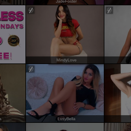
JadeFoster
MindyLove
a
LusyBella