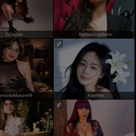
EliSanda
BarbaraLeythonn
amantaMature69
XweiWei