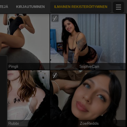
TTEJÄ
KIRJAUTUMINEN
ILMAINEN REKISTERÖITYMINEN
Pingli
SophieCan
Rubbi
ZoeRedds