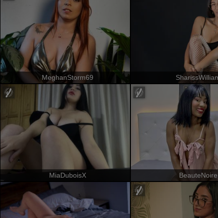
MeghanStorm69
SharissWillia
MiaDuboisX
BeauteNoire