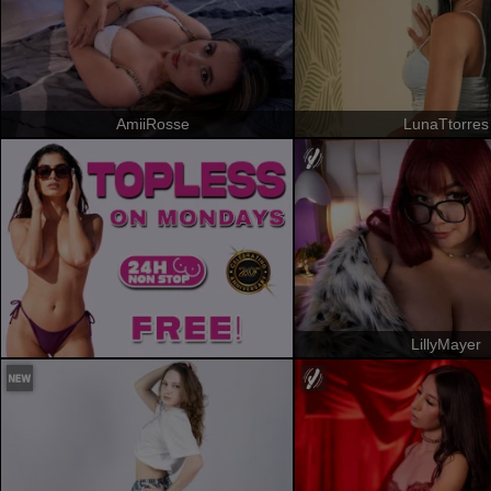
AmiiRosse
LunaTtorres
LillyMayer