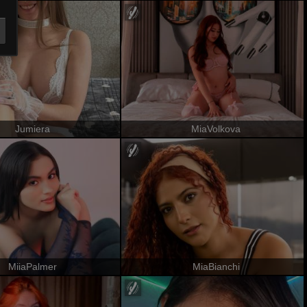
Jumiera
MiaVolkova
MiiaPalmer
MiaBianchi