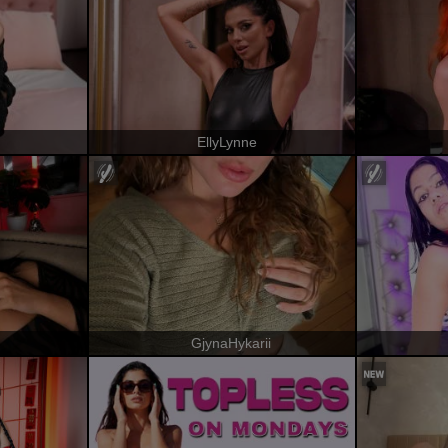
EllyLynne
GjynaHykarii