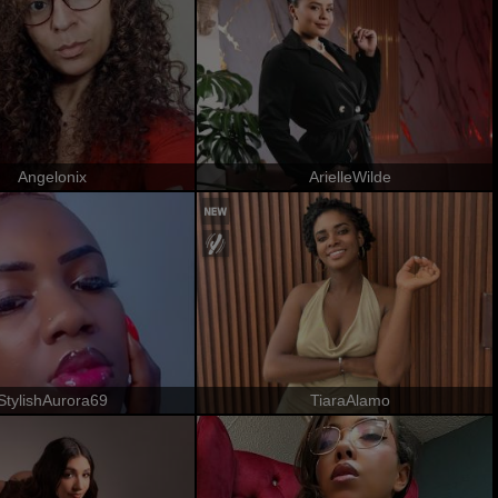
Angelonix
ArielleWilde
StylishAurora69
TiaraAlamo