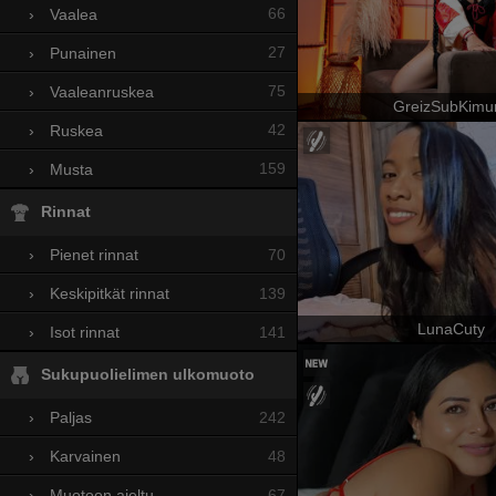
66
›
Vaalea
27
›
Punainen
75
›
Vaaleanruskea
GreizSubKimu
42
›
Ruskea
159
›
Musta
Rinnat
70
›
Pienet rinnat
139
›
Keskipitkät rinnat
LunaCuty
141
›
Isot rinnat
Sukupuolielimen ulkomuoto
242
›
Paljas
48
›
Karvainen
67
›
Muotoon ajeltu