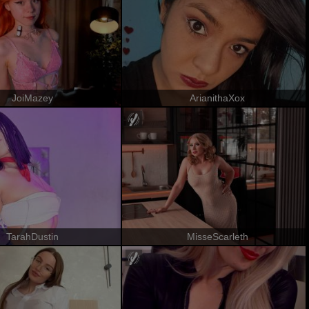
JoiMazey
ArianithaXox
TarahDustin
MisseScarleth