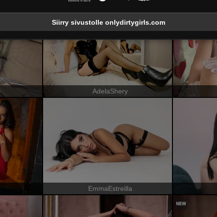
Siirry sivustolle onlydirtygirls.com
l
AdelaShery
EmmaEstreilla