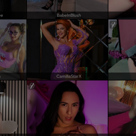
ee
BabeInBlush
n
CamillaStarX