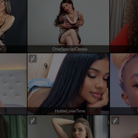
m
OneSpecialCerise
HottieLoveTime