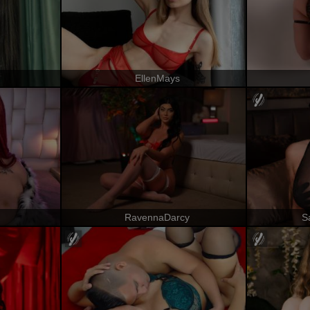
EllenMays
RavennaDarcy
S