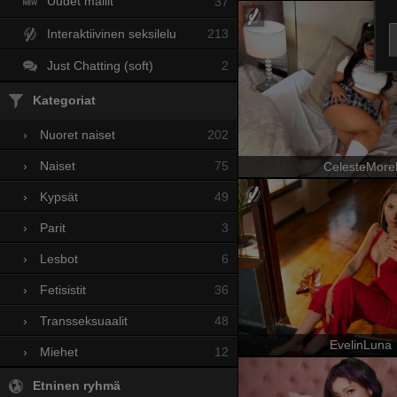
Uudet mallit
37
Interaktiivinen seksilelu
213
Just Chatting (soft)
2
Kategoriat
202
›
Nuoret naiset
75
›
Naiset
CelesteMore
49
›
Kypsät
3
›
Parit
6
›
Lesbot
36
›
Fetisistit
48
›
Transseksuaalit
EvelinLuna
12
›
Miehet
Etninen ryhmä