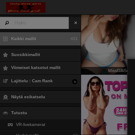
Kaikki mallit
431
Suosikkimallit
Viimeiset katsotut mallit
MissGilliSquir
Lajittelu : Cam Rank
+
Näytä esikatselu
Tutustu
VR-livekamerat