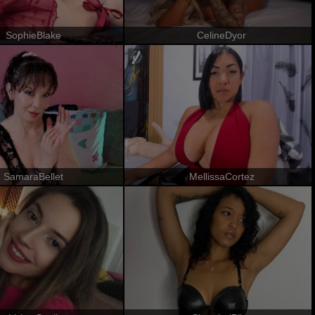
SophieBlake
CelineDyor
SamaraBellet
MellissaCortez