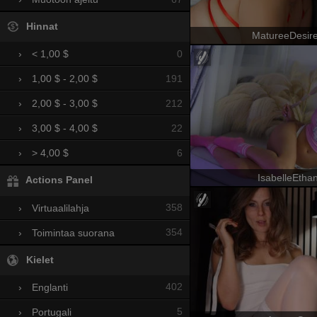
Hinnat
MatureeDesir
0
›
< 1,00 $
191
›
1,00 $ - 2,00 $
212
›
2,00 $ - 3,00 $
22
›
3,00 $ - 4,00 $
6
›
> 4,00 $
IsabelleEtha
Actions Panel
358
›
Virtuaalilahja
354
›
Toimintaa suorana
Kielet
402
›
Englanti
5
›
Portugali