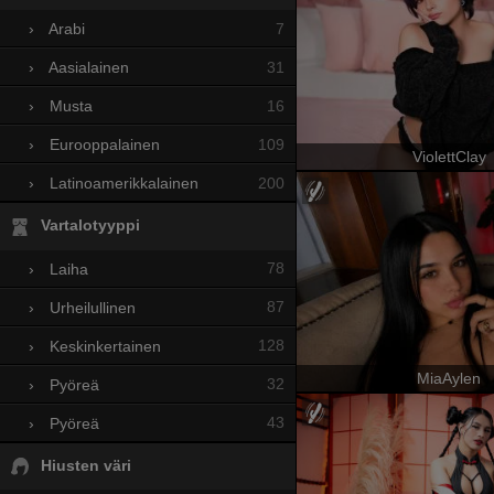
7
›
Arabi
31
›
Aasialainen
16
›
Musta
109
›
Eurooppalainen
ViolettClay
200
›
Latinoamerikkalainen
Vartalotyyppi
78
›
Laiha
87
›
Urheilullinen
128
›
Keskinkertainen
MiaAylen
32
›
Pyöreä
43
›
Pyöreä
Hiusten väri