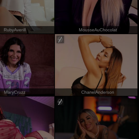
RubyAverill
MousseAuChocolat
MaryCruzz
ChanelAnderson